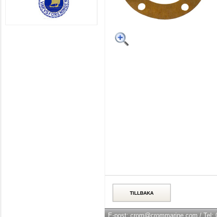
E-post: crom@crommarine.com / Tel: 