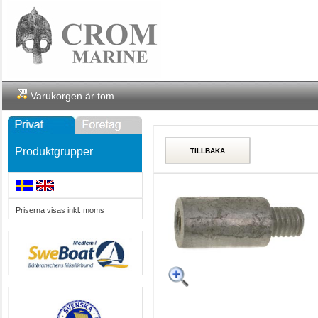
Varukorgen är tom
Produktgrupper
Priserna visas inkl. moms